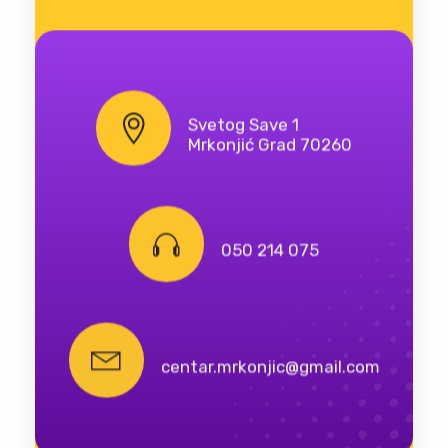
Svetog Save 1
Mrkonjić Grad 70260
050 214 075
centar.mrkonjic@gmail.com