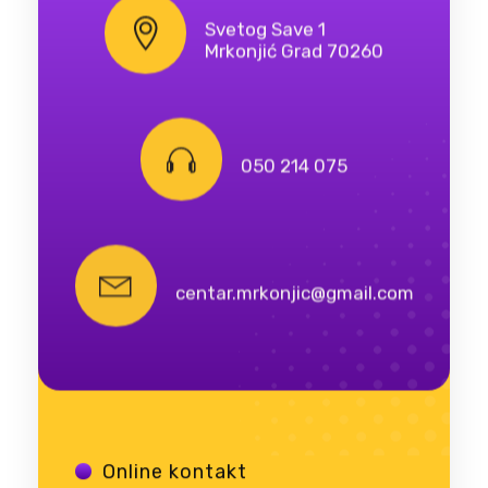
Svetog Save 1
Mrkonjić Grad 70260
050 214 075
centar.mrkonjic@gmail.com
Online kontakt