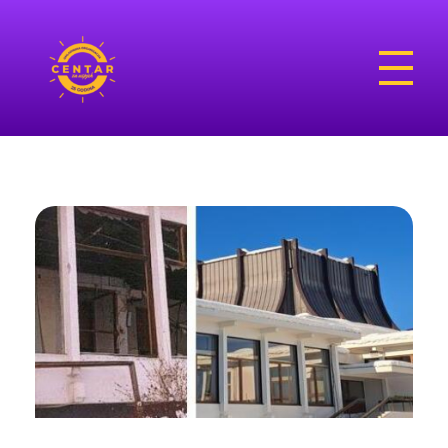
Omladinski centar
OOC Mrkonjić Grad